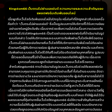
Kingdom66 เว็บตรงไม่ผ่านเอเย่นต์ ความหมายและความสำคัญของ
แพลตฟอร์มเดิมพันออนไลน์
เมื่อพูดถึงเว็บไซต์เดิมพันออนไลน์ในปัจจุบัน หนึ่งในคำที่มักถูกกล่าวถึงบ่อยครั้ง
คือคำว่า “เว็บตรงไม่ผ่านเอเย่นต์” ซึ่งเป็นรูปแบบการให้บริการที่ได้รับความนิยม
อย่างมากในหมู่นักเดิมพัน เนื่องจากช่วยเพิ่มความมั่นใจในเรื่องความปลอดภัย
และความโปร่งใสKingdom66 เป็นตัวอย่างของแพลตฟอร์มที่ดำเนินงานในรูป
แบบดังกล่าว โดยให้บริการเกมและระบบการเดิมพันผ่านเว็บไซต์หลักโดยตรง
เว็บตรงไม่ผ่านเอเย่นต์หมายถึงเว็บไซต์ที่ให้บริการการเดิมพันโดยไม่ต้องผ่าน
ตัวแทนหรือผู้ให้บริการรายย่อย ผู้เล่นสามารถสมัครสมาชิก ฝากเงิน และทำการ
เดิมพันผ่านระบบของเว็บไซต์ได้ทันทีโดยไม่ต้องติดต่อผ่านบุคคลที่สาม รูปแบบ
นี้ช่วยลดขั้นตอนที่ไม่จำเป็นและเพิ่มความปลอดภัยให้กับผู้ใช้งาน เนื่องจาก
ธุรกรรมทั้งหมดจะถูกดำเนินการผ่านระบบของเว็บไซต์โดยตรง
สำหรับKingdom66 การดำเนินงานในรูปแบบเว็บตรงยังช่วยให้แพลตฟอร์ม
สามารถควบคุมมาตรฐานการให้บริการได้อย่างเต็มที่ ทั้งในด้านระบบเกม อัตรา
การจ่ายเงินรางวัล และมาตรการรักษาความปลอดภัย ผู้เล่นจึงสามารถมั่นใจได้
ว่าทุกการเดิมพันจะได้รับการดูแลภายใต้ระบบที่มีมาตรฐานระดับสากลอีกหนึ่ง
ข้อดีของเว็บตรงคืออัตราการจ่ายเงินรางวัลที่สูงกว่าเว็บไซต์ที่มีตัวแทน
เนื่องจากไม่มีการหักค่าคอมมิชชั่นหรือค่าธรรมเนียมจากตัวกลาง เงินรางวัลที่ผู้
เล่นได้รับจึงถูกโอนตรงเข้าสู่บัญชีของผู้เล่นตามที่ระบบกำหนด ทำให้ผู้เล่นได้รับ
ผลตอบแทนที่คุ้มค่ามากขึ้นเว็บไซต์Kingdom66 ยังให้ความสำคัญกับการสร้าง
ความเชื่อมั่นให้กับผู้เล่นผ่านการใช้ระบบเทคโนโลยีที่ทันสมัย ระบบรักษาความ
ปลอดภัยถูกออกแบบให้ปกป้องข้อมูลส่วนบุคคลและข้อมูลทางการเงินของ