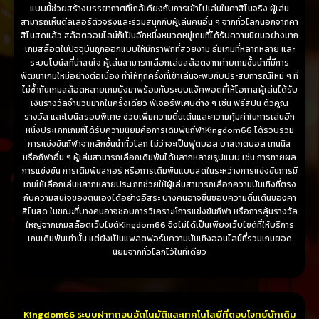
แบบนี้ช่วยสร้างบรรยากาศที่ใกล้เคียงกับการเข้าไปเล่นในคาสิโนจริง ผู้เล่น
สามารถเห็นดีลเลอร์ตัวจริงและร่วมสนุกกับผู้เล่นคนอื่น ๆ จากทั่วโลกนอกจากคา
สิโนสดแล้ว สล็อตออนไลน์ก็เป็นอีกหนึ่งหมวดหมู่เกมที่ได้รับความนิยมอย่างมาก
เกมสล็อตในปัจจุบันถูกออกแบบให้มีกราฟิกที่สวยงาม ธีมเกมที่หลากหลาย และ
ระบบโบนัสที่น่าสนใจ ผู้เล่นสามารถเลือกเล่นสล็อตจากค่ายเกมชั้นนำที่มีการ
พัฒนาเกมใหม่อย่างต่อเนื่อง ทำให้ทุกครั้งที่เข้าเล่นจะพบกับประสบการณ์ใหม่ ๆ ที่
ไม่ซ้ำกันเกมสล็อตหลายเกมยังมาพร้อมกับระบบแจ็คพอตที่ให้โอกาสผู้เล่นได้รับ
เงินรางวัลจำนวนมากในครั้งเดียว ฟีเจอร์พิเศษต่าง ๆ เช่น ฟรีสปิน ตัวคูณ
รางวัล และโบนัสรอบพิเศษ ช่วยเพิ่มความตื่นเต้นและความคุ้มค่าในการเล่นอีก
หนึ่งประเภทเกมที่ได้รับความนิยมคือการเดิมพันกีฬาKingdom66 ได้รวบรวม
การแข่งขันกีฬาจากลีกชั้นนำทั่วโลก ไม่ว่าจะเป็นฟุตบอล บาสเกตบอล เทนนิส
หรือกีฬาอื่น ๆ ผู้เล่นสามารถเลือกเดิมพันได้หลากหลายรูปแบบ เช่น การทายผล
การแข่งขัน การเดิมพันสกอร์ หรือการเดิมพันแบบสดในระหว่างการแข่งขันการมี
เกมให้เลือกเล่นหลากหลายประเภทช่วยให้ผู้เล่นสามารถเลือกความบันเทิงที่ตรง
กับความสนใจของตนเองได้อย่างอิสระ บางคนอาจชื่นชอบความตื่นเต้นของคา
สิโนสด ในขณะที่บางคนอาจชอบการวิเคราะห์การแข่งขันกีฬา หรือการลุ้นรางวัล
ใหญ่จากเกมสล็อตเว็บไซต์Kingdom66 จึงไม่ได้เป็นเพียงเว็บไซต์ที่ให้บริการ
เกมเดิมพันเท่านั้น แต่ยังเป็นแพลตฟอร์มความบันเทิงออนไลน์ที่รวมเกมยอด
นิยมจากทั่วโลกไว้ในที่เดียว
Kingdom66 ระบบฝากถอนอัตโนมัติและเทคโนโลยีที่ตอบโจทย์นักเดิม