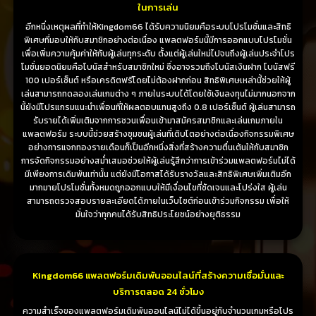
ในการเล่น
อีกหนึ่งเหตุผลที่ทำให้Kingdom66 ได้รับความนิยมคือระบบโปรโมชั่นและสิทธิ
พิเศษที่มอบให้กับสมาชิกอย่างต่อเนื่อง แพลตฟอร์มนี้มีการออกแบบโปรโมชั่น
เพื่อเพิ่มความคุ้มค่าให้กับผู้เล่นทุกระดับ ตั้งแต่ผู้เล่นใหม่ไปจนถึงผู้เล่นประจำโปร
โมชั่นยอดนิยมคือโบนัสสำหรับสมาชิกใหม่ ซึ่งอาจรวมถึงโบนัสเงินฝาก โบนัสฟรี
100 เปอร์เซ็นต์ หรือเครดิตฟรีโดยไม่ต้องฝากก่อน สิทธิพิเศษเหล่านี้ช่วยให้ผู้
เล่นสามารถทดลองเล่นเกมต่าง ๆ ภายในระบบได้โดยใช้เงินลงทุนไม่มากนอกจาก
นี้ยังมีโปรแกรมแนะนำเพื่อนที่ให้ผลตอบแทนสูงถึง 0.8 เปอร์เซ็นต์ ผู้เล่นสามารถ
รับรายได้เพิ่มเติมจากการชวนเพื่อนเข้ามาสมัครสมาชิกและเล่นเกมภายใน
แพลตฟอร์ม ระบบนี้ช่วยสร้างชุมชนผู้เล่นที่เติบโตอย่างต่อเนื่องกิจกรรมพิเศษ
อย่างการแจกทองรายเดือนก็เป็นอีกหนึ่งสิ่งที่สร้างความตื่นเต้นให้กับสมาชิก
การจัดกิจกรรมอย่างสม่ำเสมอช่วยให้ผู้เล่นรู้สึกว่าการเข้าร่วมแพลตฟอร์มไม่ได้
มีเพียงการเดิมพันเท่านั้น แต่ยังมีโอกาสได้รับรางวัลและสิทธิพิเศษเพิ่มเติมอีก
มากมายโปรโมชั่นทั้งหมดถูกออกแบบให้มีเงื่อนไขที่ชัดเจนและโปร่งใส ผู้เล่น
สามารถตรวจสอบรายละเอียดได้ภายในเว็บไซต์ก่อนเข้าร่วมกิจกรรม เพื่อให้
มั่นใจว่าทุกคนได้รับสิทธิประโยชน์อย่างยุติธรรม
Kingdom66 แพลตฟอร์มเดิมพันออนไลน์ที่สร้างความเชื่อมั่นและ
บริการตลอด 24 ชั่วโมง
ความสำเร็จของแพลตฟอร์มเดิมพันออนไลน์ไม่ได้ขึ้นอยู่กับจำนวนเกมหรือโปร