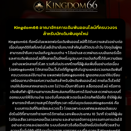
Kingdom66 อาณาจักรการเดิมพันออนไลน์ที่ครบวงจร
สำหรับนักเดิมพันยุคใหม่
Kingdom66
คือหนึ่งในแพลตฟอร์มเดิมพันออนไลน์ที่ได้รับความสนใจอย่างต่อ
เนื่องในยุคดิจิทัลที่เทคโนโลยีเข้ามามีบทบาทสำคัญในชีวิตประจำวัน ปัจจุบันผู้คน
สามารถเข้าถึงความบันเทิงรูปแบบต่าง ๆ ได้อย่างสะดวกผ่านระบบอินเทอร์เน็ต
และการเดิมพันออนไลน์ก็กลายเป็นอีกหนึ่งรูปแบบความบันเทิงที่ได้รับความนิยม
อย่างแพร่หลายทั่วโลก รวมถึงในประเทศไทยที่มีผู้เล่นเพิ่มขึ้นอย่างต่อเนื่อง
โดยKingdom66 ได้กลายเป็นเว็บไซต์ที่ถูกพูดถึงในฐานะแหล่งรวมเกมเดิมพันที่
ครบวงจรและใช้งานง่าย แพลตฟอร์มKingdom66 ถูกออกแบบมาให้เปรียบ
เสมือนอาณาจักรแห่งความบันเทิงสำหรับนักเดิมพันออนไลน์ ภายในเว็บไซต์มี
เกมให้เลือกหลากหลายประเภท ไม่ว่าจะเป็นคาสิโนสด สล็อตออนไลน์ หรือการ
เดิมพันกีฬา ผู้ใช้งานสามารถเลือกเล่นเกมที่ต้องการได้อย่างสะดวกผ่านระบบที่
ออกแบบมาให้ใช้งานง่าย รองรับทั้งคอมพิวเตอร์และโทรศัพท์มือถือ ทำให้ผู้เล่น
สามารถเข้าถึงความสนุกได้ทุกที่ทุกเวลา หนึ่งในจุดเด่นของKingdom66 คือ
ระบบการเงินที่ทันสมัยและรวดเร็ว โดยเฉพาะระบบฝากและถอนเงินแบบ
อัตโนมัติที่สามารถทำรายการได้ภายในเวลาเพียงประมาณ 10 วินาที ช่วยให้ผู้เล่น
ไม่ต้องเสียเวลารอคอยเป็นเวลานาน และสามารถจัดการธุรกรรมทางการเงินได้
อย่างสะดวกและปลอดภัย ระบบดังกล่าวจึงถือเป็นอีกหนึ่งปัจจัยที่ช่วยสร้าง
ความเชื่อมั่นให้กับผู้ใช้งานจำนวนมาก นอกจากระบบที่สะดวกแล้วKingdom66