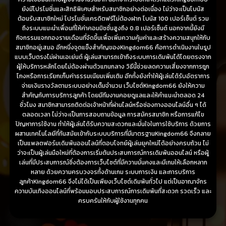
ยังมีโปรโมชั่นและสิทธิพิเศษสำหรับสมาชิกอย่างต่อเนื่อง ไม่ว่าจะเป็นโบนัส
ต้อนรับสมาชิกใหม่ โปรโมชั่นเครดิตฟรีไม่ต้องฝาก โบนัส 100 เปอร์เซ็นต์ รวม
ถึงระบบแนะนำเพื่อนที่ให้ค่าคอมมิชชั่นสูงถึง 0.8 เปอร์เซ็นต์ นอกจากนี้ยังมี
กิจกรรมแจกทองรายเดือนที่จัดขึ้นเพื่อเพิ่มความคุ้มค่าและสร้างความสนุกให้กับ
สมาชิกอยู่เสมอ อีกหนึ่งจุดแข็งสำคัญของKingdom66 คือการดำเนินงานในรูป
แบบเว็บตรงไม่ผ่านเอเย่นต์ ผู้เล่นสามารถเข้าถึงระบบการเดิมพันได้โดยตรงจาก
ผู้ให้บริการหลักโดยไม่ต้องผ่านตัวแทนกลาง วิธีนี้ช่วยลดความเสี่ยงจากการถูก
โกงหรือการเรียกเก็บค่าธรรมเนียมเพิ่มเติม อีกทั้งยังทำให้ผู้เล่นได้รับอัตราการ
จ่ายเงินรางวัลตามระบบอย่างเต็มจำนวน เว็บไซต์Kingdom66 ยังให้ความ
สำคัญกับการบริการลูกค้า โดยมีทีมงานคอยดูแลและให้คำแนะนำตลอด 24
ชั่วโมง สมาชิกสามารถติดต่อเจ้าหน้าที่ผ่านไลน์หรือช่องทางออนไลน์อื่น ๆ ได้
ตลอดเวลา ไม่ว่าจะเป็นการสอบถามข้อมูล การสมัครสมาชิก หรือการแก้ไข
ปัญหาการใช้งาน ทำให้ผู้เล่นได้รับความสะดวกและมั่นใจในการใช้บริการ ด้วยการ
ผสานเทคโนโลยีที่ทันสมัยเข้ากับระบบบริการที่มีมาตรฐานKingdom66 จึงกลาย
เป็นแพลตฟอร์มเดิมพันออนไลน์ที่ตอบโจทย์ผู้เล่นยุคใหม่ได้อย่างครบถ้วน ไม่
ว่าจะเป็นผู้เล่นมือใหม่ที่ต้องการเริ่มต้นประสบการณ์การเดิมพันออนไลน์ หรือผู้
เล่นที่มีประสบการณ์ซึ่งต้องการเว็บไซต์ที่มีความมั่นคงและมีเกมให้เลือกหลาก
หลาย ด้วยความครบวงจรทั้งด้านเกม ระบบการเงิน และการบริการ
ลูกค้าKingdom66 จึงไม่ได้เป็นเพียงเว็บไซต์เดิมพันทั่วไป แต่เป็นอาณาจักร
ความบันเทิงออนไลน์ที่พร้อมมอบประสบการณ์การเดิมพันที่สะดวก รวดเร็ว และ
ครบครันให้กับผู้ใช้งานทุกคน